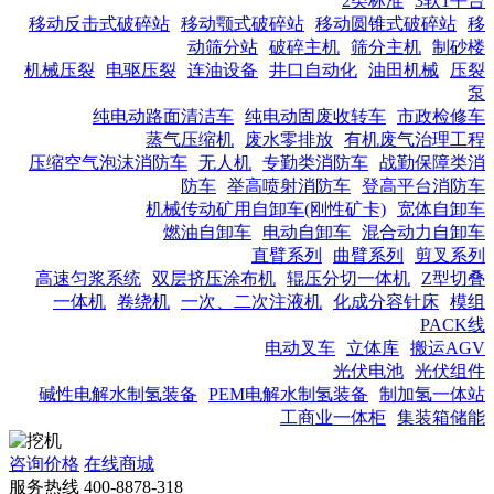
2类标准
3软1平台
移动反击式破碎站
移动颚式破碎站
移动圆锥式破碎站
移
动筛分站
破碎主机
筛分主机
制砂楼
机械压裂
电驱压裂
连油设备
井口自动化
油田机械
压裂
泵
纯电动路面清洁车
纯电动固废收转车
市政检修车
蒸气压缩机
废水零排放
有机废气治理工程
压缩空气泡沫消防车
无人机
专勤类消防车
战勤保障类消
防车
举高喷射消防车
登高平台消防车
机械传动矿用自卸车(刚性矿卡)
宽体自卸车
燃油自卸车
电动自卸车
混合动力自卸车
直臂系列
曲臂系列
剪叉系列
高速匀浆系统
双层挤压涂布机
辊压分切一体机
Z型切叠
一体机
卷绕机
一次、二次注液机
化成分容针床
模组
PACK线
电动叉车
立体库
搬运AGV
光伏电池
光伏组件
碱性电解水制氢装备
PEM电解水制氢装备
制加氢一体站
工商业一体柜
集装箱储能
咨询价格
在线商城
服务热线
400-8878-318