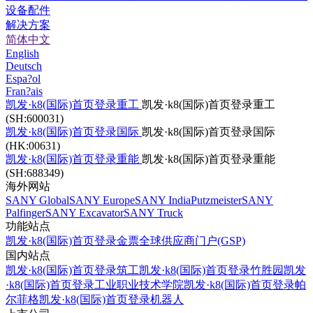
设备配件
解决方案
简体中文
English
Deutsch
Espa?ol
Fran?ais
凯发·k8(国际)首页登录重工
凯发·k8(国际)首页登录重工
(SH:600031)
凯发·k8(国际)首页登录国际
凯发·k8(国际)首页登录国际
(HK:00631)
凯发·k8(国际)首页登录重能
凯发·k8(国际)首页登录重能
(SH:688349)
海外网站
SANY Global
SANY Europe
SANY India
Putzmeister
SANY
Palfinger
SANY Excavator
SANY Truck
功能站点
凯发·k8(国际)首页登录金票
全球供应商门户(GSP)
国内站点
凯发·k8(国际)首页登录筑工
凯发·k8(国际)首页登录竹胜园
凯发
·k8(国际)首页登录工业职业技术学院
凯发·k8(国际)首页登录帕
尔菲格
凯发·k8(国际)首页登录机器人