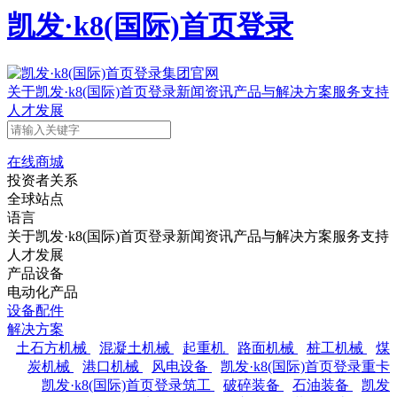
凯发·k8(国际)首页登录
关于凯发·k8(国际)首页登录
新闻资讯
产品与解决方案
服务支持
人才发展
在线商城
投资者关系
全球站点
语言
关于凯发·k8(国际)首页登录
新闻资讯
产品与解决方案
服务支持
人才发展
产品设备
电动化产品
设备配件
解决方案
土石方机械
混凝土机械
起重机
路面机械
桩工机械
煤
炭机械
港口机械
风电设备
凯发·k8(国际)首页登录重卡
凯发·k8(国际)首页登录筑工
破碎装备
石油装备
凯发