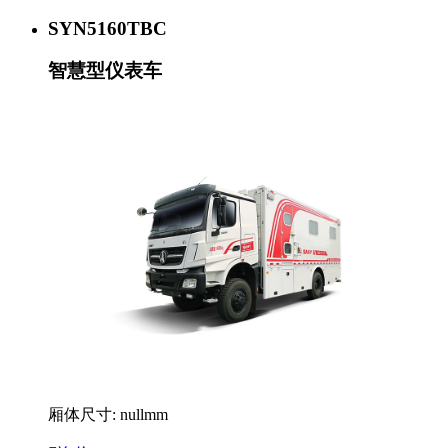
SYN5160TBC
智慧型仪表车
厢体尺寸: nullmm